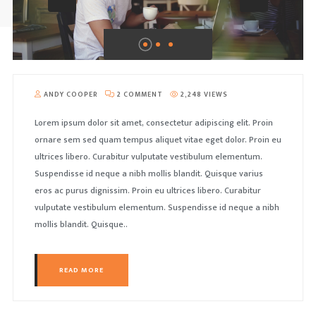
IDEOS
ARALLAX IMAGE
EVOLUTION SLIDER
ANDY COOPER
2 COMMENT
2,248 VIEWS
Lorem ipsum dolor sit amet, consectetur adipiscing elit. Proin
ornare sem sed quam tempus aliquet vitae eget dolor. Proin eu
ultrices libero. Curabitur vulputate vestibulum elementum.
Suspendisse id neque a nibh mollis blandit. Quisque varius
eros ac purus dignissim. Proin eu ultrices libero. Curabitur
vulputate vestibulum elementum. Suspendisse id neque a nibh
mollis blandit. Quisque..
READ MORE