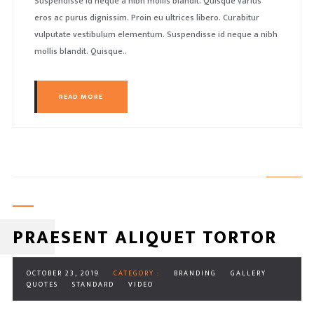
Suspendisse id neque a nibh mollis blandit. Quisque varius
eros ac purus dignissim. Proin eu ultrices libero. Curabitur
vulputate vestibulum elementum. Suspendisse id neque a nibh
mollis blandit. Quisque..
READ MORE
PRAESENT ALIQUET TORTOR
OCTOBER 23, 2019
CATEGORY :
BRANDING
GALLERY
QUOTES
STANDARD
VIDEO