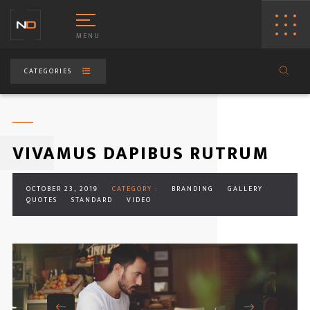
MENU
CATEGORIES
VIVAMUS DAPIBUS RUTRUM
OCTOBER 23, 2019
CATEGORY :
BRANDING
GALLERY
QUOTES
STANDARD
VIDEO
LIDER
MP4 VIDE
AROUSEL
YOUTUBE
MPULSE IMAGE
VIMEO VI
LIDESHOW